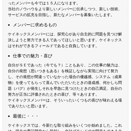
ったメンバーも今では１５人になります。
当社のノウハウをより新しいメンバーに伝承しつつ、新しい技術、
サービスの拡充を目指し、新たなメンバーを募集いたします。
メンバーに求めるもの
ケイネックスメンバーには、探究心があり自主的に問題を見つけ解
決しようと努力できる人であってほしいと思います。ケイネックス
はそれができるフィールドであると自負しています。
仕事での魅力・喜び
自分がＳＥであった（今でも？）こともあり、この仕事の魅力は、
自分の発想（思いつきもある）を検証しながら実現に向けて努力
し、その発想が間違っていなかった場合の優越感、システム（成果
物）を使ってもらって喜んでいただいたときの達成感、何かしら問
題（バグ）が発生しそれを早急に見つけたときの自己満足、自分の
努力が正当に評価されたときの喜び、等々あります。
ケイネックスメンバーは、そういったいくつもの喜びが味わえる場
でありたいと思います。
最後に・・・
ケイネックスでは、今新たな取り組みをいくつか始めました。これ