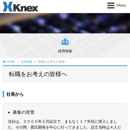
Menu
group
採用情報
HOME
採用情報
転職をお考えの皆様へ
転職をお考えの皆様へ
社長から
募集の背景
当社は、２０００年２月設立で、まもなく１７年目に突入しまし
た。その間、委託開発を中心に行ってきました。設立当時は４人だ